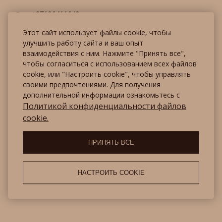
+37126411648
Хозяйка - Лилия
Этот сайт использует файлы cookie, чтобы
+37125228515
улучшить работу сайта и ваш опыт
Директор - Олеся
взаимодействия с ним. Нажмите "Принять все",
чтобы согласиться с использованием всех файлов
cookie, или "Настроить cookie", чтобы управлять
WhatsApp:
+37125228515
своими предпочтениями. Для получения
дополнительной информации ознакомьтесь с
Villaavoti@gmail.com
Политикой конфиденциальности файлов
cookie.
Местоположение и маршрут
проезда
ПРИНЯТЬ ВСЕ
НАСТРОИТЬ COOKIE