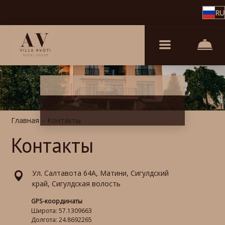
RU
Главная
–
Контакты
Контакты
Ул. Cалтавота 64А, Матини, Сигулдский
край, Сигулдская волость
GPS-координаты
Широта: 57.1309663
Долгота: 24.8692265